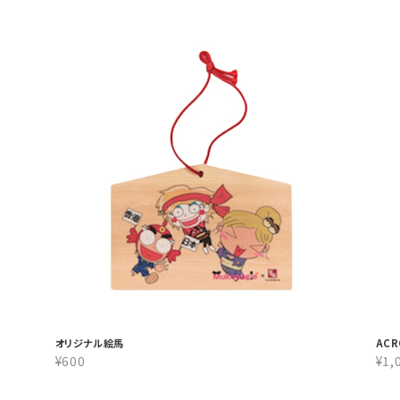
オリジナル絵馬
ACR
¥600
¥1,